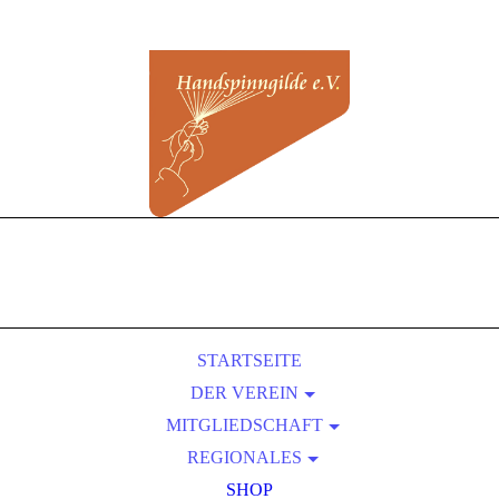
STARTSEITE
DER VEREIN
MITGLIEDSCHAFT
ÜBER UNS
REGIONALES
SATZUNG
BEITRITT
VORTEILE EINER MITGLIEDSCHAFT
KURSLEITER-VERZEICHNIS
PRESSEBEREICH
SHOP