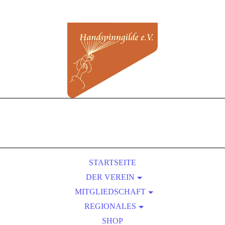
STARTSEITE
DER VEREIN
MITGLIEDSCHAFT
ÜBER UNS
REGIONALES
SATZUNG
BEITRITT
VORTEILE EINER MITGLIEDSCHAFT
KURSLEITER-VERZEICHNIS
PRESSEBEREICH
SHOP