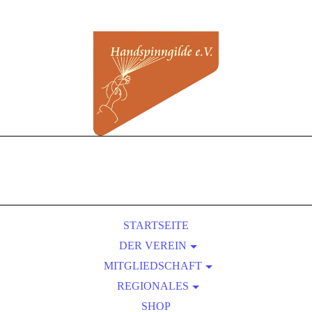
STARTSEITE
DER VEREIN
MITGLIEDSCHAFT
ÜBER UNS
REGIONALES
SATZUNG
BEITRITT
VORTEILE EINER MITGLIEDSCHAFT
KURSLEITER-VERZEICHNIS
PRESSEBEREICH
SHOP