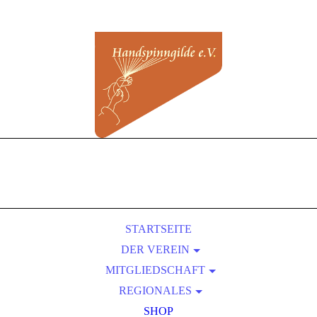
STARTSEITE
DER VEREIN
MITGLIEDSCHAFT
ÜBER UNS
REGIONALES
SATZUNG
BEITRITT
VORTEILE EINER MITGLIEDSCHAFT
KURSLEITER-VERZEICHNIS
PRESSEBEREICH
SHOP