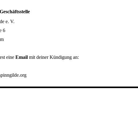
Geschäftsstelle
de e. V.
e 6
im
est eine
Email
mit deiner Kündigung an:
inngilde.org