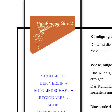
Kündigung de
Du willst die 
Verein nicht m
Wie kündige 
Eine Kündigun
STARTSEITE
erfolgen.
DER VEREIN
Das Kündigu
MITGLIEDSCHAFT
ÜBER UNS
spätestens am
REGIONALES
SATZUNG
BEITRITT
VORTEILE EINER
PRESSEBEREICH
KURSLEITER-
SHOP
Bitte sende d
MITGLIEDSCHAFT
VERZEICHNIS