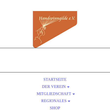
STARTSEITE
DER VEREIN
MITGLIEDSCHAFT
ÜBER UNS
REGIONALES
SATZUNG
BEITRITT
VORTEILE EINER MITGLIEDSCHAFT
KURSLEITER-VERZEICHNIS
PRESSEBEREICH
SHOP