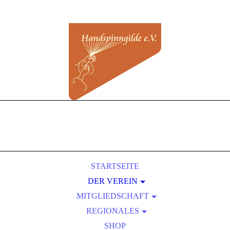
STARTSEITE
DER VEREIN
MITGLIEDSCHAFT
ÜBER UNS
REGIONALES
SATZUNG
BEITRITT
VORTEILE EINER MITGLIEDSCHAFT
KURSLEITER-VERZEICHNIS
PRESSEBEREICH
SHOP