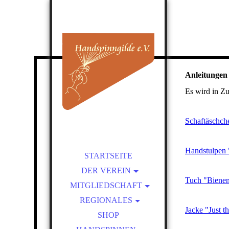
Anleitungen
Es wird in Zu
Schaftäschch
Handstulpen 
STARTSEITE
DER VEREIN
Tuch "Bienen
MITGLIEDSCHAFT
ÜBER UNS
REGIONALES
SATZUNG
BEITRITT
Jacke "Just t
VORTEILE EINER
PRESSEBEREICH
KURSLEITER-
SHOP
MITGLIEDSCHAFT
VERZEICHNIS